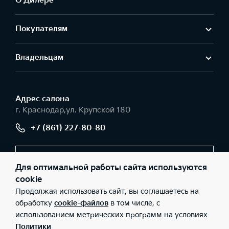
О Дилере
Покупателям
Владельцам
Адрес салонa
г. Краснодар,ул. Крупской 180
+7 (861) 227-80-80
Заказать звонок
Для оптимальной работы сайта используются
cookie
Продолжая использовать сайт, вы соглашаетесь на
© 2026 Юридические лица ООО «РВ Сервис» (Фактический
обработку
cookie-файлов
в том числе, с
адрес: г. Краснодар,ул. Крупской 180; Телефон: +7 (861) 227-80-
использованием метрических программ на условиях
80; ИНН: 2312141610; ОГРН: 1072312011298), ООО «Киа Россия и
СНГ» (Фактический адрес: г.Москва, Валовая 26; Телефон: 8 800
Политики