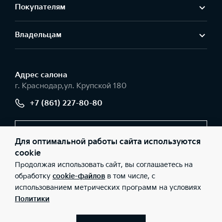
Покупателям
Владельцам
Адрес салонa
г. Краснодар,ул. Крупской 180
+7 (861) 227-80-80
Заказать звонок
Для оптимальной работы сайта используются
cookie
Продолжая использовать сайт, вы соглашаетесь на
© 2026 Юридические лица ООО «РВ Сервис» (Фактический
обработку
cookie-файлов
в том числе, с
адрес: г. Краснодар,ул. Крупской 180; Телефон: +7 (861) 227-80-
использованием метрических программ на условиях
80; ИНН: 2312141610; ОГРН: 1072312011298), ООО «Киа Россия и
СНГ» (Фактический адрес: г.Москва, Валовая 26; Телефон: 8 800
Политики
301 08 80; ИНН: 7728674093; ОГРН: 5087746291760) ведут
деятельность на территории РФ в соответствии с
законодательством РФ. Реализуемые товары доступны к