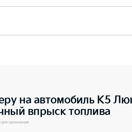
еру на автомобиль
K5 Люк
чный впрыск топлива
ы для заполнения