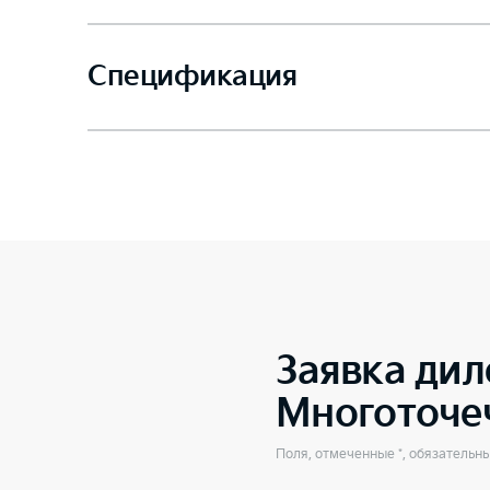
Спецификация
Заявка дил
Многоточе
Поля, отмеченные *, обязательн