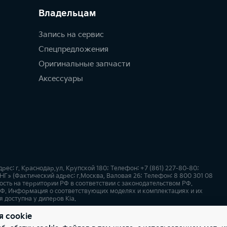
Владельцам
Запись на сервис
Спецпредложения
Оригинальные запчасти
Аксессуары
с: г. Краснодар,ул. Крупской 180; Телефон: +7 (861) 227-80-80;
НГ» (Фактический адрес: г.Москва, Валовая 26; Телефон: 8 800 301 08
сть на территории РФ в соответствии с законодательством РФ.
Ф. Информация о соответствующих моделях и комплектациях и их
 доступна у дилеров Kia.
я cookie
х
Карта сайта