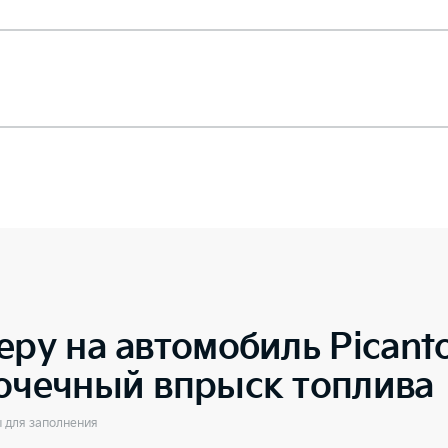
еру на автомобиль
Picant
точечный впрыск топлива
ы для заполнения