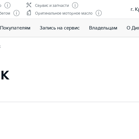
о
Сервис и запчасти
г. 
бегом
Оригинальное моторное масло
Покупателям
Запись на сервис
Владельцам
О Ди
к
ик