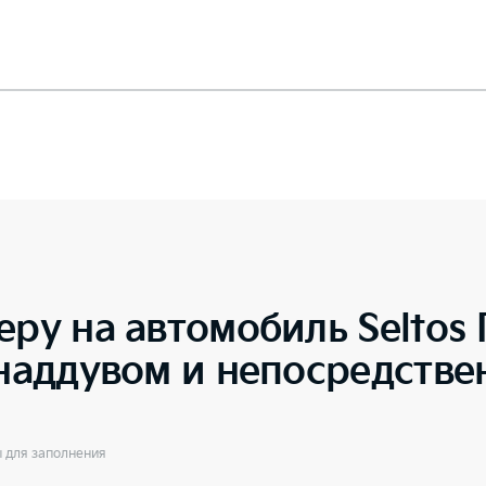
еру на автомобиль
Seltos
онаддувом и непосредств
ы для заполнения