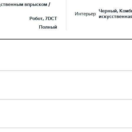
дственным впрыском /
Черный, Комб
Интерьер
искусственна
Робот, 7DCT
Полный