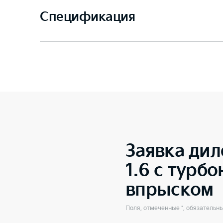
Спецификация
Заявка дил
1.6 с турб
впрыском
Поля, отмеченные *, обязательн