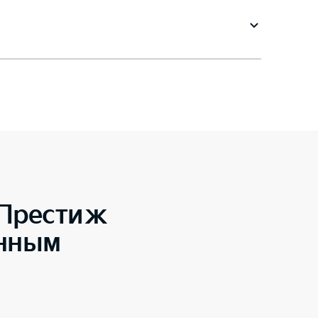
 Престиж
енным