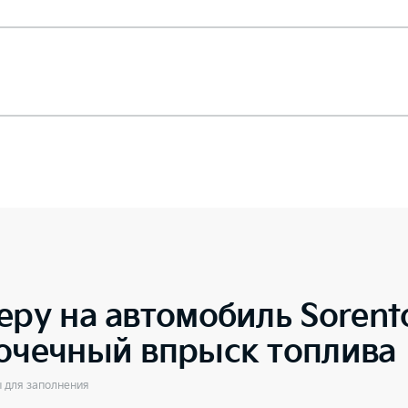
еру на автомобиль
Soren
точечный впрыск топлива
ы для заполнения