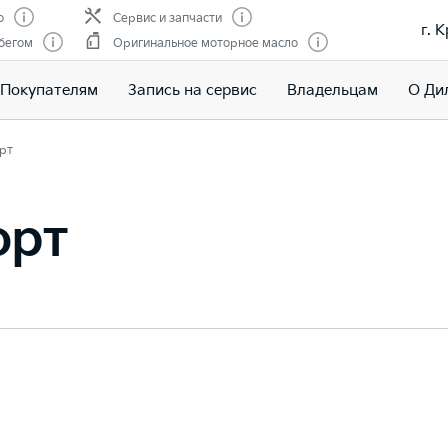
о
Сервис и запчасти
г. 
бегом
Оригинальное моторное масло
Покупателям
Запись на сервис
Владельцам
О Ди
рт
орт