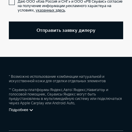
Даю ООО «Киа Россия и СНГ» и ООО «РВ Сервис» согласие
на получение информации рекламного характера на
условиях,
указанных здесь
.
Отправить заявку дилеру
* Возможно использование комбинации натуральной и
искусственной кожи для отделки отдельных элементов
** Сервисы платформы Яндекс.Авто: Яндекс.Навигатор и
голосовой помощник. Сервисы Яндекс могут быть
предустановлены в мультимедийную систему или подключаться
через Apple Carplay или Android Auto.
Подробнее