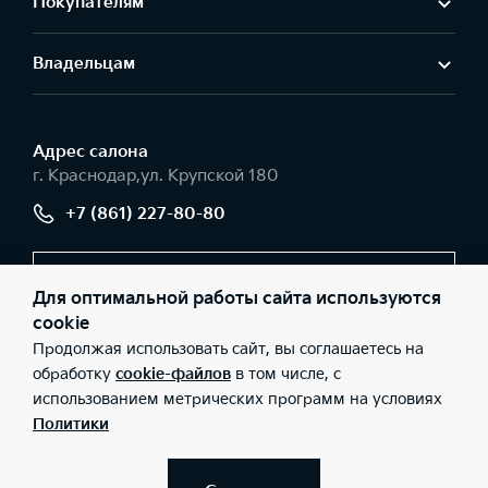
Покупателям
Владельцам
Адрес салонa
г. Краснодар,ул. Крупской 180
+7 (861) 227-80-80
Заказать звонок
Для оптимальной работы сайта используются
cookie
Продолжая использовать сайт, вы соглашаетесь на
© 2026 Юридические лица ООО «РВ Сервис» (Фактический
обработку
cookie-файлов
в том числе, с
адрес: г. Краснодар,ул. Крупской 180; Телефон: +7 (861) 227-80-
использованием метрических программ на условиях
80; ИНН: 2312141610; ОГРН: 1072312011298), ООО «Киа Россия и
СНГ» (Фактический адрес: г.Москва, Валовая 26; Телефон: 8 800
Политики
301 08 80; ИНН: 7728674093; ОГРН: 5087746291760) ведут
деятельность на территории РФ в соответствии с
законодательством РФ. Реализуемые товары доступны к
получению на территории РФ. Информация о соответствующих