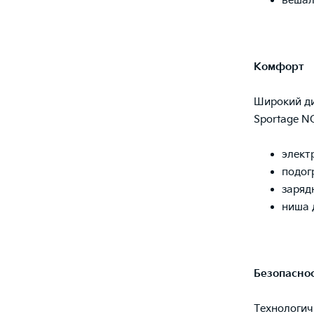
вешал
Комфорт
Широкий ди
Sportage N
элект
подог
заряд
ниша 
Безопасно
Технологич