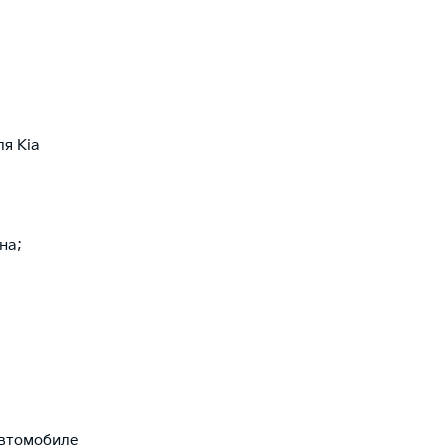
я Kia
на;
автомобиле