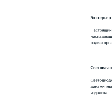
Экстерьер
Настоящий 
ниспадающа
радиаторна
Световая 
Светодиодн
динамичные
издалека.