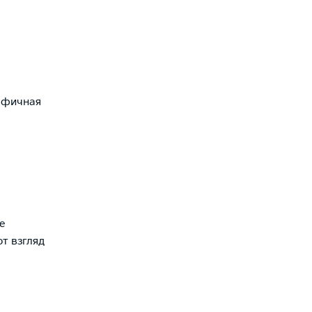
афичная
е
т взгляд