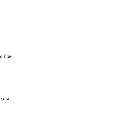
о при
е вы