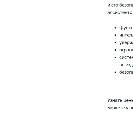
и его безо
ассистенто
функц
интел
удерж
огран
систе
выезд
безоп
Узнать цен
можете у 