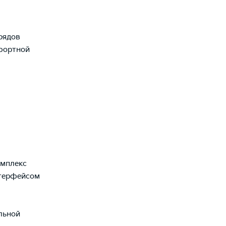
рядов
мфортной
омплекс
нтерфейсом
льной