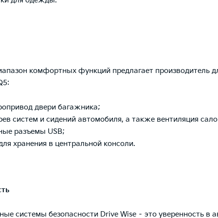
ки для одежды.
апазон комфортных функций предлагает производитель дл
Q5:
ропривод двери багажника;
рев систем и сидений автомобиля, а также вентиляция сало
ные разъемы USB;
для хранения в центральной консоли.
сть
ные системы безопасности Drive Wise – это уверенность в 