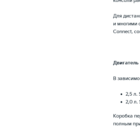
консоли ра
Для дистан
и многими 
Connect, с
Двигатель
В зависимо
2,5 л
2,0 л
Коробка пе
полным пр