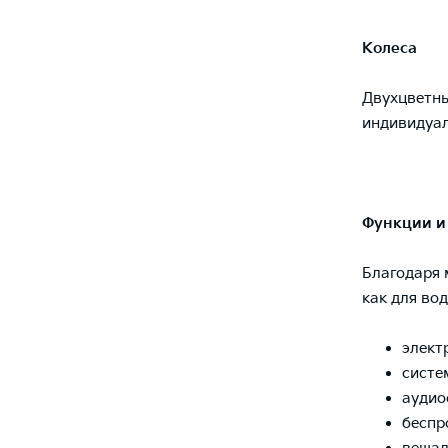
Колеса
Двухцветны
индивидуа
Функции и
Благодаря 
как для во
элект
систе
аудио
беспр