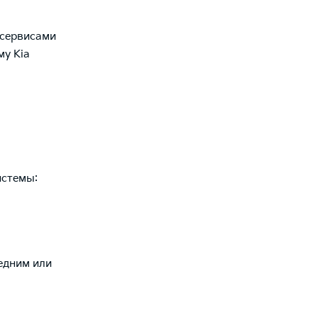
 сервисами
му Kia
истемы:
едним или