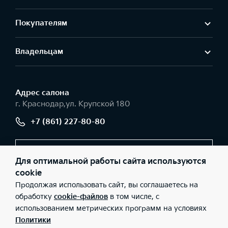
Покупателям
Владельцам
Адрес салонa
г. Краснодар,ул. Крупской 180
+7 (861) 227-80-80
Заказать звонок
Для оптимальной работы сайта используются
cookie
Продолжая использовать сайт, вы соглашаетесь на
© 2026 Юридические лица ООО «РВ Сервис» (Фактический
обработку
cookie-файлов
в том числе, с
адрес: г. Краснодар,ул. Крупской 180; Телефон: +7 (861) 227-80-
использованием метрических программ на условиях
80; ИНН: 2312141610; ОГРН: 1072312011298), ООО «Киа Россия и
СНГ» (Фактический адрес: г.Москва, Валовая 26; Телефон: 8 800
Политики
301 08 80; ИНН: 7728674093; ОГРН: 5087746291760) ведут