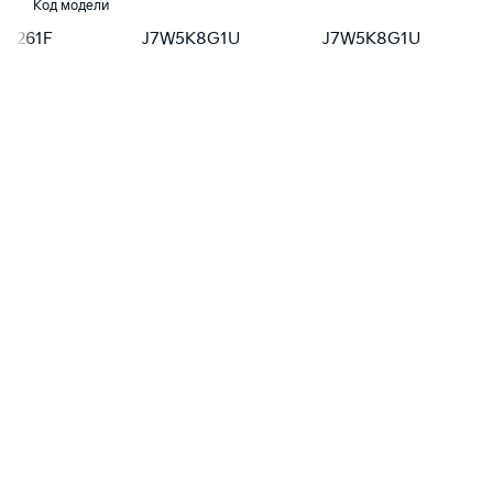
Код модели
5D261F
J7W5K8G1U
J7W5K8G1U