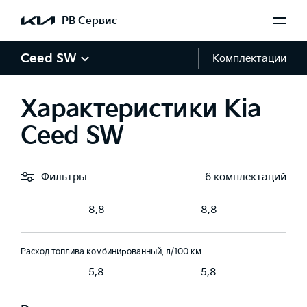
Экологический класс
РВ Сервис
-5
Евро-5
Евро-5
Ceed SW
Комплектации
Коробка передач
мат (6AT)
Робот (7DCT)
Робот (7DCT)
Характеристики Kia
Ceed SW
Привод
едний
Передний
Передний
Фильтры
6 комплектаций
Время разгона 0-100 км/ч, с
8,8
8,8
Расход топлива комбинированный, л/100 км
5,8
5,8