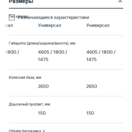
Размеры
Тип кузова
Различающиеся характеристики
версал
Универсал
Универсал
Габариты (длина/ширина/высота), мм
 / 1800 /
4605 / 1800 /
4605 / 1800 /
1475
1475
Колесная база, мм
0
2650
2650
Дорожный просвет, мм
150
150
Объём багажника, л