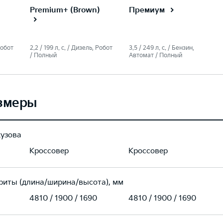
Premium+ (Brown)
Премиум
 Робот
2.2 / 199 л. c. / Дизель, Робот
3.5 / 249 л. c. / Бензин,
/ Полный
Автомат / Полный
змеры
кузова
Кроссовер
Кроссовер
риты (длина/ширина/высота), мм
4810 / 1900 / 1690
4810 / 1900 / 1690