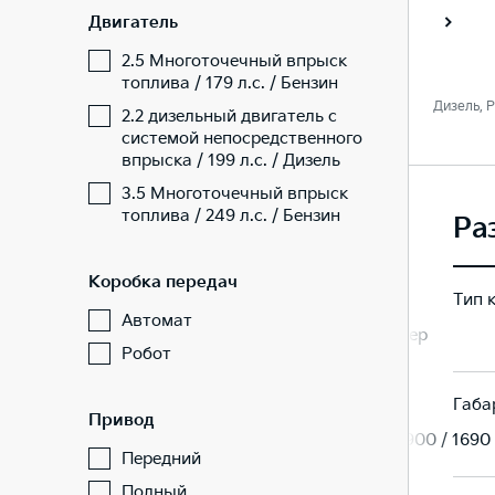
Двигатель
Премиум
Премиум+
2.5 Многоточечный впрыск
топлива / 179 л.с. / Бензин
/ Бензин,
2.2 / 199 л. c. / Дизель, Робот
2.2 / 199 л. c. / Дизель,
2.2 дизельный двигатель с
ный
/ Полный
/ Полный
системой непосредственного
впрыска / 199 л.с. / Дизель
3.5 Многоточечный впрыск
топлива / 249 л.с. / Бензин
Ра
Коробка передач
Тип 
Автомат
Кроссовер
Кроссовер
Робот
Габа
Привод
 / 1690
4810 / 1900 / 1690
4810 / 1900 / 1690
Передний
Полный