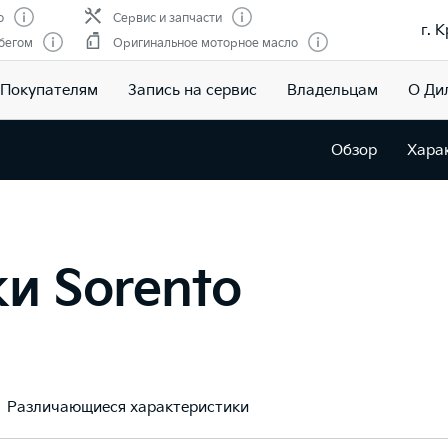
о
Сервис и запчасти
г. 
бегом
Оригинальное моторное масло
Покупателям
Запись на сервис
Владельцам
О Ди
Обзор
Хара
и Sorento
Различающиеся характеристики