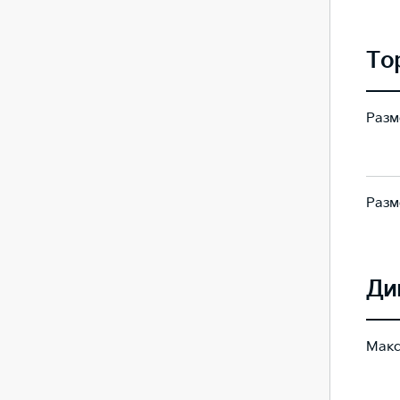
5,78
5,78
То
Разм
325 × 30
325 × 30
Разм
325 × 20
325 × 20
Ди
Макс
205
205