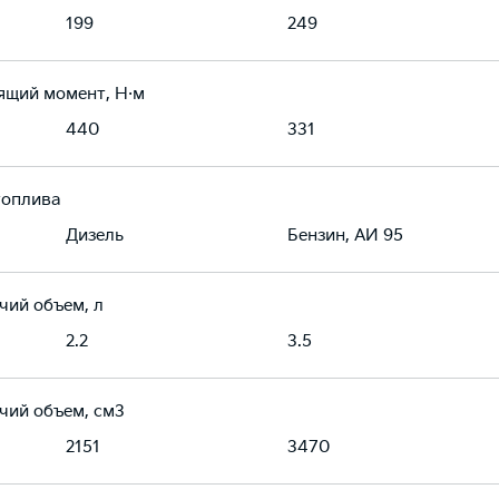
199
249
ящий момент, Н·м
440
331
топлива
Дизель
Бензин, АИ 95
чий объем, л
2.2
3.5
чий объем, см3
2151
3470