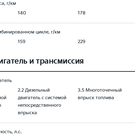
а, г/км
140
178
мбинированном цикле, г/км
159
229
игатель и трансмиссия
атель
2.2 Дизельный
3.5 Многоточечный
мой
двигатель с системой
впрыск топлива
о
непосредственного
впрыска
ость, л.с.