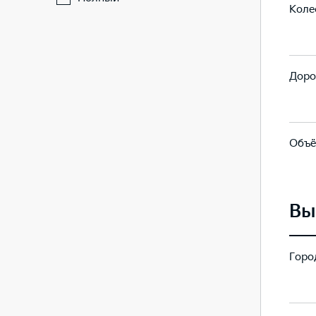
Коле
2815
2815
Доро
176
176
Объё
616-821
616-821
Вы
Город
193
193